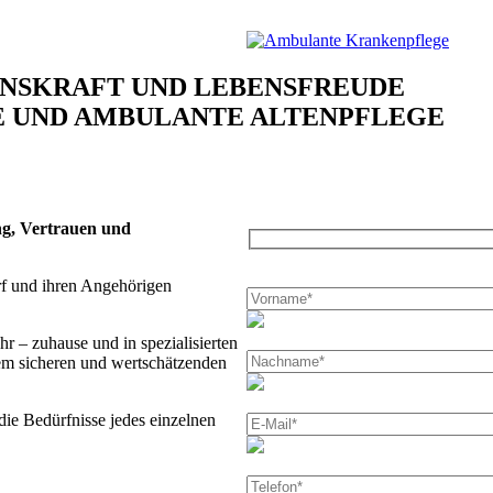
ENSKRAFT UND LEBENSFREUDE
E UND AMBULANTE ALTENPFLEGE
Pflegekra
ung, Vertrauen und
Bitte
rf und ihren Angehörigen
lasse
dieses
Feld
r – zuhause und in spezialisierten
leer.
em sicheren und wertschätzenden
die Bedürfnisse jedes einzelnen