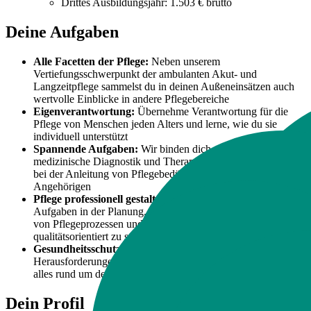
Drittes Ausbildungsjahr: 1.503 € brutto
Deine Aufgaben
Alle Facetten der Pflege:
Neben unserem
Vertiefungsschwerpunkt der ambulanten Akut- und
Langzeitpflege sammelst du in deinen Außeneinsätzen auch
wertvolle Einblicke in andere Pflegebereiche
Eigenverantwortung:
Übernehme Verantwortung für die
Pflege von Menschen jeden Alters und lerne, wie du sie
individuell unterstützt
Spannende Aufgaben:
Wir binden dich aktiv in die
medizinische Diagnostik und Therapie ein und begleiten dich
bei der Anleitung von Pflegebedürftigen und ihren
Angehörigen
Pflege professionell gestalten:
Du übernimmst wichtige
Aufgaben in der Planung, Dokumentation und Evaluation
von Pflegeprozessen und lernst, diese zielgerichtet und
qualitätsorientiert zu steuern
Gesundheitsschutz & Sicherheit:
Du wirst bestens auf die
Herausforderungen im Pflegealltag vorbereitet und erlernst
alles rund um deine eigene Gesundheit am Arbeitsplatz
Dein Profil