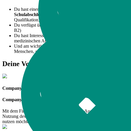
Du hast einen mindestens
zehnjährigen allgemeinbildenden
Schulabschluss
(Realschule oder Hauptschule mit
Qualifikation)
Du verfügst über gute Deutschkenntnisse (mindestens Niveau
B2)
Du hast Interesse an sozialen, pflegerischen und
medizinischen Aufgaben
Und am wichtigsten: Du hast Spaß an der Arbeit mit
Menschen, soziales Gespür und bist zuverlässig!
Deine Vorteile
Company-Bike
Company-Bike
Mit dem Firmen-Fahrrad zur Arbeit? Gerne. Auch eine private
Nutzung des eigenen Company-Bikes ist möglich. Egal wie du es
nutzen möchtest, mit unserem Leasing-Angebot bleibst du mobil.